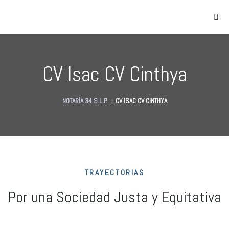
CV Isac CV Cinthya
NOTARÍA 34 S.L.P.
:
CV ISAC CV CINTHYA
as
des
des
TRAYECTORIAS
Por una Sociedad Justa y Equitativa