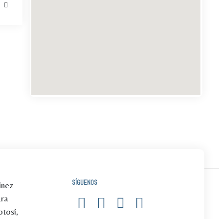
SÍGUENOS
ínez
1ra
tosí,