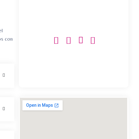
Contáctanos
+52 444 815 3114
contacto@notaria34slp.com
el
os con