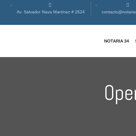
Av. Salvador Nava Martínez # 2624
contacto@notari
NOTARIA 34
as
Oper
des
des