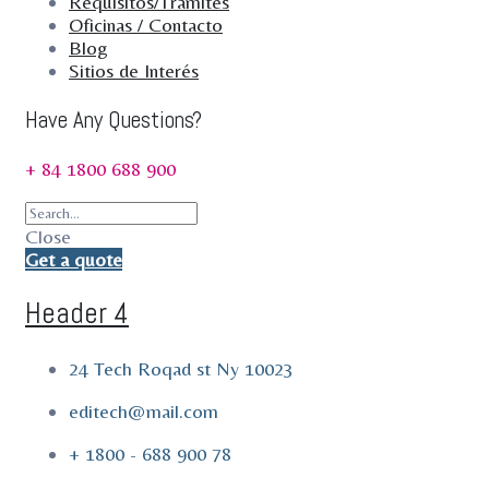
Requisitos/Trámites
Oficinas / Contacto
Blog
Sitios de Interés
Have Any Questions?
+ 84 1800 688 900
Close
Get a quote
Header 4
24 Tech Roqad st Ny 10023
editech@mail.com
+ 1800 - 688 900 78