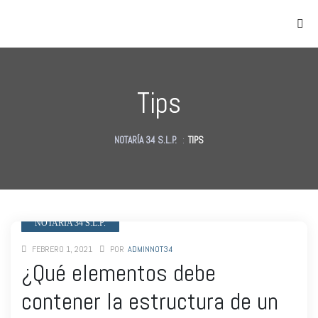
Tips
NOTARÍA 34 S.L.P.
:
TIPS
as
des
des
NOTARIA 34 S.L.P.
FEBRERO 1, 2021
POR
ADMINNOT34
¿Qué elementos debe
contener la estructura de un