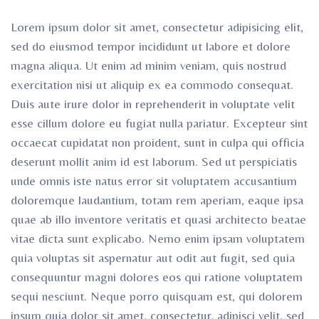
ro
ro
Lorem ipsum dolor sit amet, consectetur adipisicing elit,
sed do eiusmod tempor incididunt ut labore et dolore
magna aliqua. Ut enim ad minim veniam, quis nostrud
exercitation nisi ut aliquip ex ea commodo consequat.
Duis aute irure dolor in reprehenderit
in voluptate velit
esse cillum dolore eu fugiat nulla pariatur. Excepteur sint
occaecat cupidatat non proident, sunt in culpa qui officia
deserunt mollit anim id est laborum. Sed ut perspiciatis
unde omnis iste natus error sit voluptatem accusantium
doloremque laudantium, totam rem aperiam, eaque ipsa
quae ab illo inventore veritatis et quasi architecto beatae
vitae dicta sunt explicabo. Nemo enim ipsam voluptatem
quia voluptas sit aspernatur aut odit aut fugit, sed quia
consequuntur magni dolores eos qui ratione voluptatem
sequi nesciunt. Neque porro quisquam est, qui dolorem
ipsum quia dolor sit amet, consectetur, adipisci velit, sed