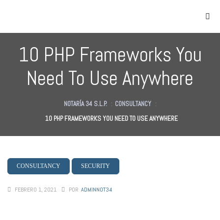
10 PHP Frameworks You
Need To Use Anywhere
NOTARÍA 34 S.L.P.
:
CONSULTANCY
:
10 PHP FRAMEWORKS YOU NEED TO USE ANYWHERE
as
des
des
CONSULTANCY
SECURITY
FEBRERO 1, 2021
POR
ADMINNOT34