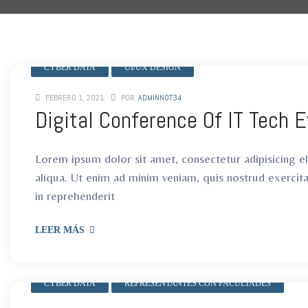
ro
ro
CYBER DATA
UI/UX DESIGN
FEBRERO 1, 2021
POR
ADMINNOT34
Digital Conference Of IT Tech 
Lorem ipsum dolor sit amet, consectetur adipisicing e
aliqua. Ut enim ad minim veniam, quis nostrud exercit
in reprehenderit
LEER MÁS
CYBER DATA
REPRESENTANTES CON FACULTADES