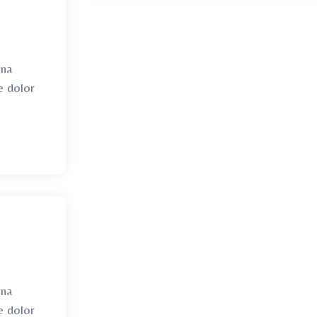
gna
e dolor
gna
e dolor