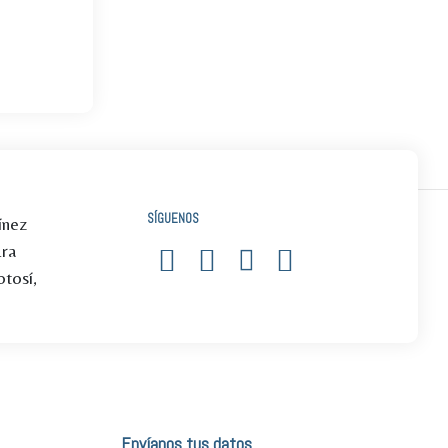
SÍGUENOS
ínez
1ra
tosí,
Envíanos tus datos