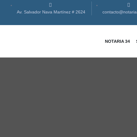
Av. Salvador Nava Martínez # 2624
contacto@notari
NOTARIA 34
as
des
des