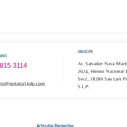
UBICACIÓN
ANOS
Av. Salvador Nava Mart
 815 3114
2624, Himno Nacional 
Secc, 78280 San Luis Po
cto@notaria34slp.com
S.L.P.
Articulos Recientes