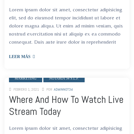
ro
ro
Lorem ipsum dolor sit amet, consectetur adipisicing
elit, sed do eiusmod tempor incididunt ut labore et
dolore magna aliqua. Ut enim ad minim veniam, quis
nostrud exercitation nisi ut aliquip ex ea commodo
consequat. Duis aute irure dolor in reprehenderit
LEER MÁS
MARKETING
NOTARIA 34 S.L.P.
FEBRERO 1, 2021
POR
ADMINNOT34
Where And How To Watch Live
Stream Today
Lorem ipsum dolor sit amet, consectetur adipisicing