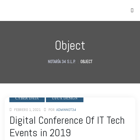
Object
NOTARÍA 34 S.L.P.
:
OBJECT
as
des
des
CYBER DATA
UI/UX DESIGN
FEBRERO 1, 2021
POR
ADMINNOT34
Digital Conference Of IT Tech
Events in 2019