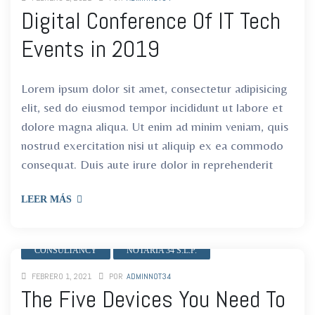
ro
ro
Digital Conference Of IT Tech
Events in 2019
Lorem ipsum dolor sit amet, consectetur adipisicing
elit, sed do eiusmod tempor incididunt ut labore et
dolore magna aliqua. Ut enim ad minim veniam, quis
nostrud exercitation nisi ut aliquip ex ea commodo
consequat. Duis aute irure dolor in reprehenderit
LEER MÁS
CONSULTANCY
NOTARIA 34 S.L.P.
FEBRERO 1, 2021
POR
ADMINNOT34
The Five Devices You Need To