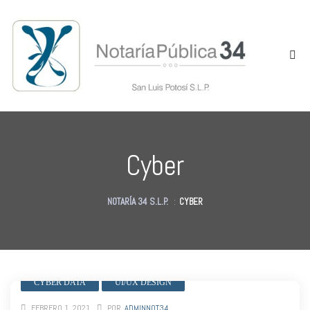
Cyber
as
NOTARÍA 34 S.L.P.
:
CYBER
des
des
CYBER DATA
UI/UX DESIGN
FEBRERO 1, 2021
POR
ADMINNOT34