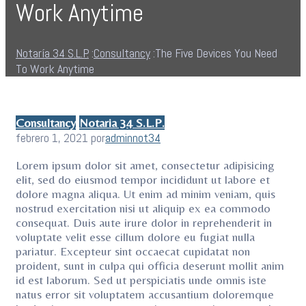
Work Anytime
Notaría 34 S.L.P.
:
Consultancy
:
The Five Devices You Need
To Work Anytime
Categories
Consultancy
Notaria 34 S.L.P.
febrero 1, 2021
por
adminnot34
Lorem ipsum dolor sit amet, consectetur adipisicing
elit, sed do eiusmod tempor incididunt ut labore et
dolore magna aliqua. Ut enim ad minim veniam, quis
nostrud exercitation nisi ut aliquip ex ea commodo
consequat. Duis aute irure dolor in reprehenderit
in
voluptate velit esse cillum dolore eu fugiat nulla
pariatur. Excepteur sint occaecat cupidatat non
proident, sunt in culpa qui officia deserunt mollit anim
id est laborum. Sed ut perspiciatis unde omnis iste
natus error sit voluptatem accusantium doloremque