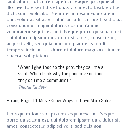
laudantium, totam rem aperiam, eaque ipsa quae ab
illo inventore veritatis et quasi architecto beatae vitae
dicta sunt explicabo. Nemo enim ipsam voluptatem
quia voluptas sit aspernatur aut odit aut fugit, sed quia
consequuntur magni dolores eos qui ratione
voluptatem sequi nesciunt. Neque porro quisquam est,
qui dolorem ipsum quia dolor sit amet, consectetur,
adipisci velit, sed quia non numquam eius modi
tempora incidunt ut labore et dolore magnam aliquam
quaerat voluptatem.
“When I give food to the poor, they call me a
saint. When I ask why the poor have no food,
they call me a communist.”
Theme Review
Pricing Page: 11 Must-Know Ways to Drive More Sales
Leos qui ratione voluptatem sequi nesciunt. Neque
porro quisquam est, qui dolorem ipsum quia dolor sit
amet, consectetur, adipisci velit, sed quia non